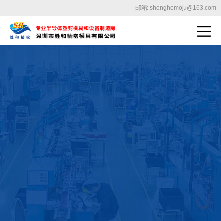
邮箱: shenghemoju@163.com